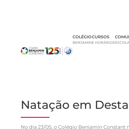
Skip
to
main
COLÉGIO
CURSOS
COMU
content
BENJAMIN
E HORÁRIOS
ESCOL
Natação em Desta
No dia 23/05, o Colégio Benjamin Constant