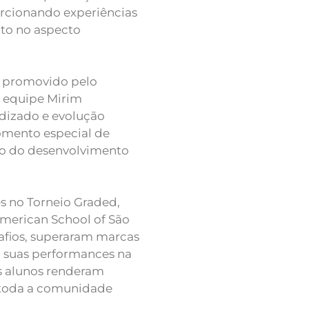
orcionando experiências
nto no aspecto
ão promovido pelo
a equipe Mirim
dizado e evolução
momento especial de
ção do desenvolvimento
 no Torneio Graded,
merican School of São
afios, superaram marcas
 suas performances na
s alunos renderam
a toda a comunidade