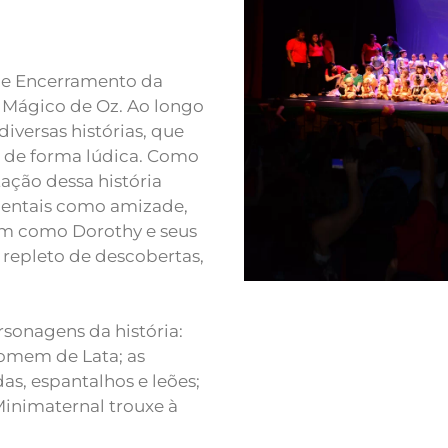
de Encerramento da
 Mágico de Oz. Ao longo
iversas histórias, que
s de forma lúdica. Como
ação dessa história
mentais como amizade,
im como Dorothy e seus
epleto de descobertas,
onagens da história:
Homem de Lata; as
s, espantalhos e leões;
Minimaternal trouxe à