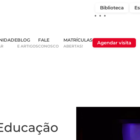
Biblioteca
Es
NIDADE
BLOG
FALE
MATRÍCULAS
Agendar visita
AR
E ARTIGOS
CONOSCO
ABERTAS!
Educação