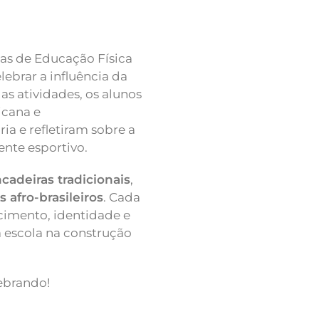
las de Educação Física
lebrar a influência da
das atividades, os alunos
icana e
a e refletiram sobre a
nte esportivo.
ncadeiras tradicionais
,
 afro-brasileiros
. Cada
cimento, identidade e
a escola na construção
ebrando!