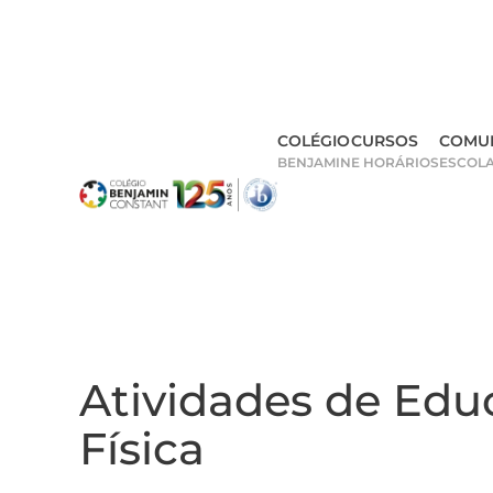
Skip
to
main
COLÉGIO
CURSOS
COMU
content
BENJAMIN
E HORÁRIOS
ESCOL
Atividades de Edu
Física